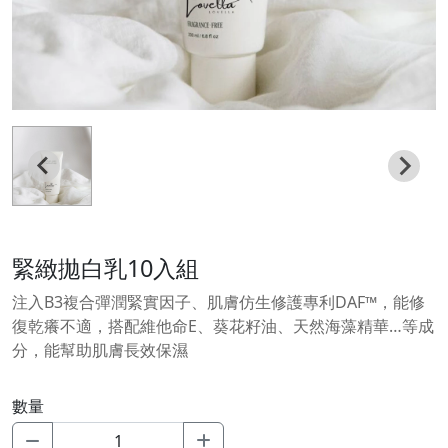
緊緻拋白乳10入組
注入B3複合彈潤緊實因子、肌膚仿生修護專利DAF™，能修
復乾癢不適，搭配維他命E、葵花籽油、天然海藻精華…等成
分，能幫助肌膚長效保濕
數量