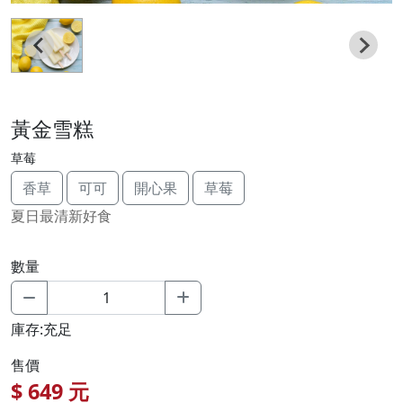
黃金雪糕
草莓
香草
可可
開心果
草莓
夏日最清新好食
數量
庫存:充足
售價
$
649
元